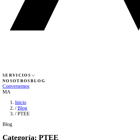
SERVICIOS
NOSOTROS
BLOG
Conversemos
MA
Inicio
/
Blog
/
PTEE
Blog
Categoría:
PTEE