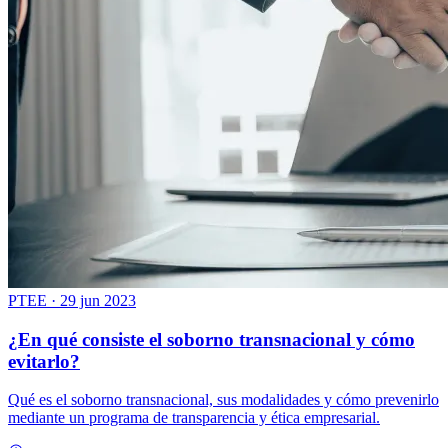
PTEE
·
29 jun 2023
¿En qué consiste el soborno transnacional y cómo
evitarlo?
Qué es el soborno transnacional, sus modalidades y cómo prevenirlo
mediante un programa de transparencia y ética empresarial.