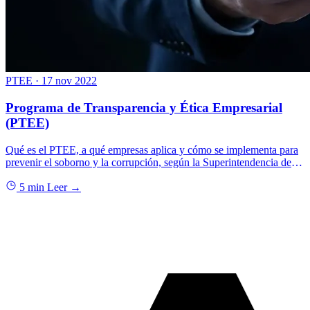
PTEE
·
17 nov 2022
Programa de Transparencia y Ética Empresarial
(PTEE)
Qué es el PTEE, a qué empresas aplica y cómo se implementa para
prevenir el soborno y la corrupción, según la Superintendencia de
Sociedades.
5 min
Leer →