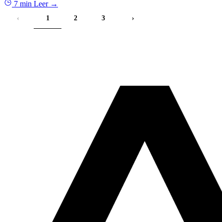
7 min
Leer →
‹
1
2
3
›