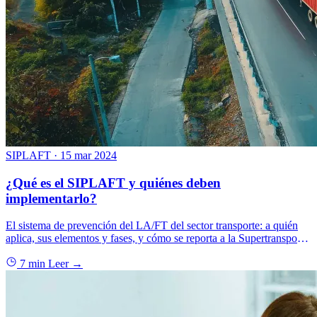
SIPLAFT
·
15 mar 2024
¿Qué es el SIPLAFT y quiénes deben
implementarlo?
El sistema de prevención del LA/FT del sector transporte: a quién
aplica, sus elementos y fases, y cómo se reporta a la Supertransporte
y la UIAF.
7 min
Leer →